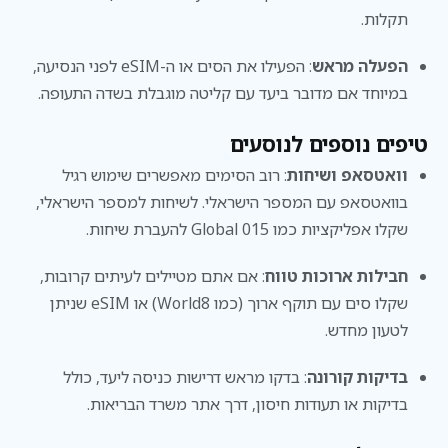
תקלות.
הפעלה מראש
: הפעילו את הסים או ה-eSIM לפני הנסיעה,
במיוחד אם מדובר ביעד עם קליטה מוגבלת בשדה התעופה.
טיפים נוספים לנוסעים
וואטסאפ ושיחות
: רוב הסימים מאפשרים שימוש רגיל
בוואטסאפ עם המספר הישראלי. לשיחות למספר הישראלי,
שקלו אפליקציות כמו 015 Global להעברת שיחות.
חבילות ארוכות טווח
: אם אתם מטיילים לעיתים קרובות,
שקלו סים עם תוקף ארוך (כמו World8) או eSIM שניתן
לטעון מחדש.
בדיקות קורונה
: בדקו מראש דרישות כניסה ליעד, כולל
בדיקות או תעודות חיסון, דרך אתר משרד הבריאות.