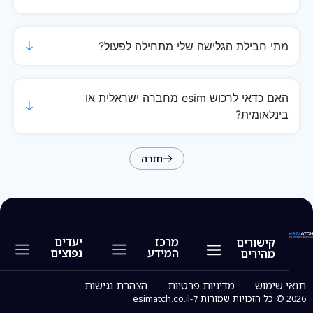
מתי חבילת הגלישה שלי מתחילה לפעול?
האם כדאי לרכוש esim מחברה ישראלית או
בינלאומית?
חזרה
מרכז
יעדים
קישורים
המידע
נפוצים
מהירים
eSIM ארצות הברית
eSIM יוון
eSIM קפריסין
eSIM אנגליה
eSIM ספרד
eSIM תאילנד
מה זה APN
חבילות esim
חברות eSIM
מכשירים תומכים ב-eSIM
תנאי שימוש
מדיניות פרטיות
הצהרת נגישות
2026 © כל הזכויות שמורות ל-esimatch.co.il