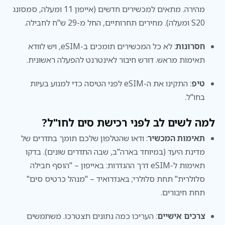
מהירה. מתאים למכשירים חדשים (אייפון 11 ומעלה, סמסונג
S20 ומעלה). מחירים תחרותיים, החל מ-29 ש"ח לחבילה.
חסרונות
: לא כל המכשירים תומכים ב-eSIM, ויש לוודא
תאימות מראש. דורש חיבור לאינטרנט להפעלה ראשונית.
טיפ
: התקינו את ה-eSIM לפני הטיסה כדי למנוע בעיות
בחו"ל.
למה לשים לב לפני רכישת סים לחו"ל?
תאימות המכשיר
: ודאו שהטלפון שלכם תומך בתדרים של
מדינת היעד (במיוחד בארה"ב, שבה התדרים שונים). בדקו
תאימות ל-eSIM דרך ההגדרות: באייפון – "הוסף חבילה
סלולרית" תחת סלולרי; באנדרואיד – "מנהל כרטיס סים"
תחת חיבורים.
צרכים אישיים
: העריכו כמה נתונים תצטרכו. משתמשים