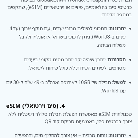
כרטיסי סים בינלאומיים, פיזיים או וירטואליים (eSIM), שתקפים
במספר מדינות.
יתרונות
: חסכוני לטיולים מרובי יעדים, עם תוקף ארוך (עד 4
שנים ב-World8). ניתן לרכוש בישראל או אונליין ולקבל
משלוח הביתה.
חסרונות
: ייתכן שיהיה יקר יותר מסים מקומי ביעדים
מסוימים. לעיתים השירות לא כולל שיחות לישראל.
למשל
: חבילה של 10GB לאירופה וארה"ב ב-49 ש"ח ל-30 יום
עם World8.
eSIM (סים וירטואלי) .4
טכנולוגיית eSIM מאפשרת הפעלת חבילת סלולר דיגיטלית ללא
צורך בכרטיס פיזי, באמצעות סריקת קוד QR.
יתרונות
: נוחות מרבית – אין צורך להחליף סים, וההפעלה