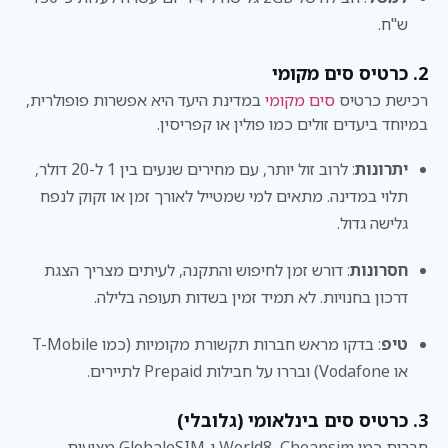
ש"ח.
2. כרטיס סים מקומי
רכישת כרטיס
סים מקומי
במדינת היעד היא אפשרות פופולרית,
במיוחד ביעדים זולים כמו פולין או קפריסין.
יתרונות
: לרוב זול יותר, עם מחירים שנעים בין 1 ל-20 דולר,
תלוי במדינה. מתאים למי שמטייל לאורך זמן או זקוק לנפח
גלישה גדול.
חסרונות
: דורש זמן לחיפוש והתקנה, לעיתים מצריך הצגת
דרכון בחנויות. לא תמיד זמין בשדות תעופה בלילה.
טיפ
: בדקו מראש חברות תקשורת מקומיות (כמו T-Mobile
או Vodafone) ובררו על חבילות Prepaid לתיירים.
3. כרטיס סים בינלאומי (גלובלי)
חברות כמו World8, Cheapsim ו-GlobaleSIM מציעות