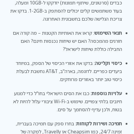
כבדים (סרטונים, שיתוף תמונות) יזדקקו ל-10GB ומעלה,
בעוד משתמשים קלים יכולים להסתפק ב-1-2GB. בדקו את
צריכת הגלישה שלכם בחשבונית האחרונה.
תנאי השימוש
: קראו את האותיות הקטנות – מה קורה אם
חורגים מהמכסה? האם יש שיחות נכנסות חינם? האם
החבילה כוללת שיחות לישראל?
כיסוי וקליטה
: בדקו את אזורי הכיסוי של הספק, במיוחד
ביעדים כפריים. לדוגמה, בארה"ב, AT&T נחשבת לבעלת
כיסוי טוב יותר באזורים מרוחקים.
עלויות נוספות
: כבו את הסים הישראלי בחו"ל כדי למנוע
חיובים בלתי צפויים. שימוש ב-Wi-Fi ציבורי עלול להיות לא
בטוח, ולכן עדיף להסתמך על סים.
תמיכה ושירות לקוחות
: בחרו ספק עם תמיכה בעברית,
זמינה 24/7, כמו Cheapsim או Travelly, למקרה של