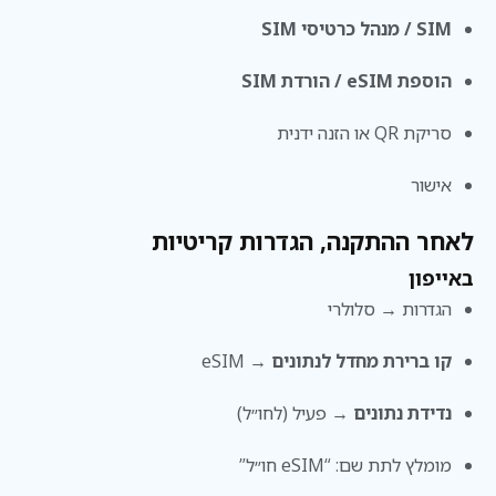
SIM / מנהל כרטיסי SIM
הוספת eSIM / הורדת SIM
סריקת QR או הזנה ידנית
אישור
לאחר ההתקנה, הגדרות קריטיות
באייפון
הגדרות → סלולרי
קו ברירת מחדל לנתונים
→ eSIM
נדידת נתונים
→ פעיל (לחו״ל)
מומלץ לתת שם: “eSIM חו״ל”