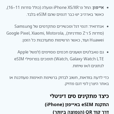
אייפון
: החל מ־iPhone XS/XR ומעלה (כולל סדרות 11–16),
כאשר בארה״ב יש כבר דגמים שהם eSIM בלבד.
אנדרואיד: דגמי דגל ומכשירים מתקדמים של Samsung
(סדרות S ו־Z מודרניות), Google Pixel, Xiaomi, Motorola,
Huawei ועוד, כאשר הרשימות מתעדכנות כל הזמן.
גם טאבלטים ושעונים חכמים מסוימים (למשל Apple
Watch, Galaxy Watch LTE) תומכים בפרופילי eSIM
לנתונים ו/או שיחות.
כדי לדעת בוודאות, חשוב לבדוק ברשימת תאימות מעודכנת או
באתר היצרן לפי דגם מדויק.
כיצד מתקינים סים דיגיטלי
התקנת eSIM באייפון (iPhone)
דרך קוד QR (הנפוצה ביותר)