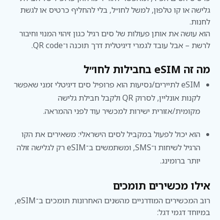
גלישה או קו טלפון, למשל לחו״ל, בלי להחליף כרטיס או לגשת
לחנות.
הוא עושה את אותן פעולות של סים רגיל כגון זיהוי המנוי וחיבור
לרשת – אבל עובד לגמרי דיגיטלית דרך תוכנה ו־QR code.
מה זה eSIM בחבילות לחו״ל
eSIM לתיירים/נסיעות הוא פרופיל סים דיגיטלי זמני שאפשר
לקנות אונליין, לסרוק QR ולקבל חבילת גלישה
מקומית/אזורית ישירות למכשיר עוד לפני ההמראה.
הוא יכול לפעול במקביל לסים הישראלי: משאירים את הקו
הרגיל לשיחות ו־SMS, ומשתמשים ב־eSIM רק לגלישה זולה
יותר ברומינג.
אילו מכשירים תומכים
רוב המכשירים המודרניים מהשנים האחרונות תומכים ב־eSIM,
במיוחד דגמי דגל: